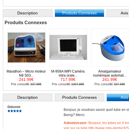
Description
Produits Connexes
Avis
Produits Connexes
Marathon – Micro moteur
M-958A WIFI Caméra
Amalgamateur
N8 S03...
intra orale...
numérique automat...
241.99€
717.99€
241.99€
Prix conseillé
337.99€
Prix conseillé
1004.99€
Prix conseillé
337.99€
Description
Produits Connexes
Avis
Didontie
Bonjour, je voudrais savoir quel tube en 
Being? Merci.
Administrator:
Bonjour, les tubes en 6 tr
voir sur ce tube http://www.zeta-dental.fr