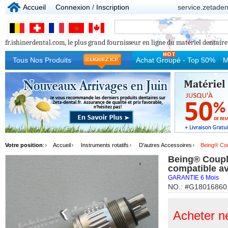
Accueil
Connexion
/
Inscription
service.zetade
fr.ishinerdental.com, le plus grand fournisseur en ligne du matériel dentaire p
Tous Nos Produits
Achat Groupé - Top 50%
M
Votre position
:
Accueil
Instruments rotatifs
D'autres Accessoires
Being® Cou
Being® Couple
compatible 
GARANTIE 6 Mois
NO.: #G18016860
Acheter n