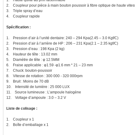
1. Haute qulité au prix raisonnable
2. Coupleur pour pièce à main bouton poussoir à fibre optique de haute vites
3. Triple spray d’eau
4. Coupleur rapide
Spécification :
1. Pression d’air à l’unité dentaire: 240 – 294 Kpa(2.45 – 3.0 Kgf/C)
2. Pression d’air à l’arrière de HP : 206 – 231 Kpa(2.1 – 2.35 kgf/C)
3. Pression d’eau : 198 Kpa (2 kg)
4. Hauteur de tête : 13.02 mm
5. Diamètre de tête : φ 12.5MM
6. Fraise applicable : φ1.59 -φ1.6 mm * 21 – 23 mm
7. Chuck: bouton-poussoir
8. Vitesse de rotation : 300 000 - 320 000rpm
9. Bruit : Moins de 70 dB
10. Intensité de lumière : 25 000 LUX
11. Source lumineuse : L’ampoule halogène
12. Voltage d’ampoule : 3.0 – 3.2 V
Liste de colisage :
1. Coupleur x 1
2. Boîte d’emballage x 1