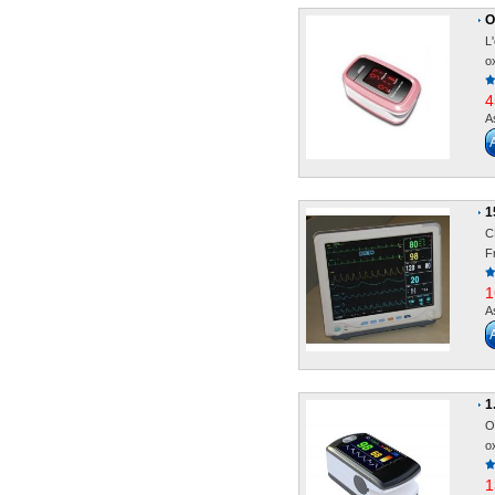
O
L
o
4
A
1
C
F
1
A
1
O
o
1