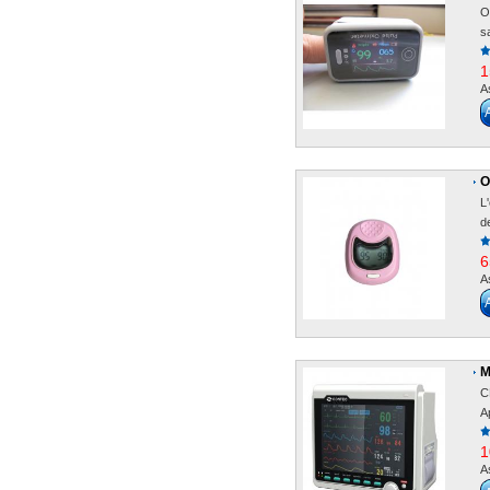
O
sa
1
A
O
L
de
6
A
M
C
A
1
A