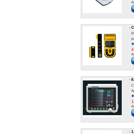
A
C
E
po
4
A
8
C
A
1
A
1