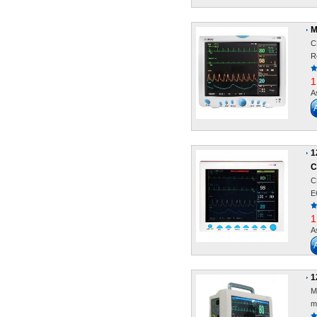
M
C
R
1
A
1
C
C
E
1
A
1
M
mo