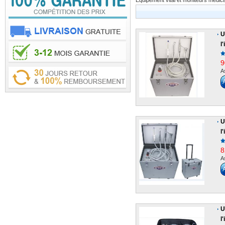
Équipement vital et moniteurs médica
U
l
9
A
U
l
8
A
U
l