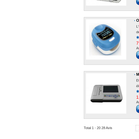
O
L
de
7
A
M
E
él
1
A
Total 1 - 20 28 Avis