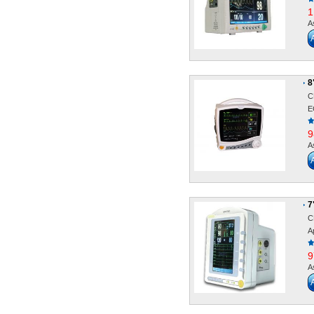
1
A
8
C
E
9
A
7
C
A
9
A