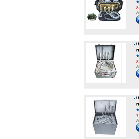
8
A
U
l
8
A
U
l
7
A