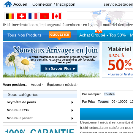
Accueil
Connexion
/
Inscription
service.zetade
fr.ishinerdental.com, le plus grand fournisseur en ligne du matériel dentaire p
Tous Nos Produits
Achat Groupé - Top 50%
M
Votre position
:
Accueil
Équipement médical
Sous-catégories
Par marque:
Toutes
Par Prix:
Toutes
0€ - 1000€
1
oxymètre de pouls
Moniteur ECG
Moniteur patient
L'équipement médical est constitué d
fr.ishinerdental.com satisferont tou