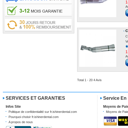
1
A
C
C
V
1
A
Total 1 - 20 4 Avis
SERVICES ET GARANTIES
Service En
Infos Site
Moyens de Pai
Politique de confidentialité sur fr.ishinerdental.com
Moyens de Pai
Pourquoi choisir fr.ishinerdental.com
A propos de nous