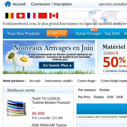
Accueil
Connexion
/
Inscription
service.zetade
fr.ishinerdental.com, le plus grand fournisseur en ligne du matériel dentaire p
Tous Nos Produits
Achat Groupé - Top 50%
M
Votre position
:
Accueil
Instruments rotatifs
Contre Angle
Contre Angle Impla
Meilleure vente
Par marque:
Toutes
Par Prix:
Toutes
100€ - 200€
Tosi® TX-124SUS
Turbine Bouton Poussoir
...
86.99€
L'association des instruments rotatifs
Prix conseillé: 121.99€
NSK PANA AIR Tubine