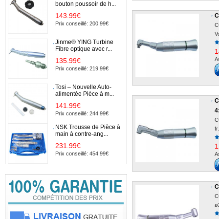
bouton poussoir de h...
143.99€
C
Prix conseillé: 200.99€
C
V
Jinme® YING Turbine
Fibre optique avec r...
1
A
135.99€
Prix conseillé: 219.99€
Tosi – Nouvelle Auto-
alimentée Pièce à m...
C
141.99€
4
Prix conseillé: 244.99€
C
NSK Trousse de Pièce à
fr
main à contre-ang...
231.99€
1
Prix conseillé: 454.99€
A
C
C
ø