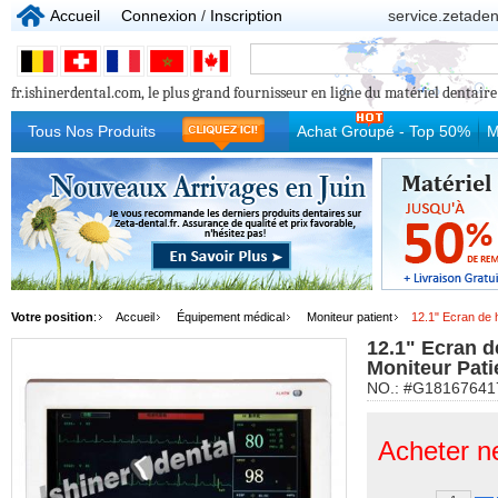
Accueil
Connexion
/
Inscription
service.zetade
fr.ishinerdental.com, le plus grand fournisseur en ligne du matériel dentaire p
Tous Nos Produits
Achat Groupé - Top 50%
M
Votre position
:
Accueil
Équipement médical
Moniteur patient
12.1" Ecran de 
12.1" Ecran d
Moniteur Pat
NO.: #G18167641
Acheter n