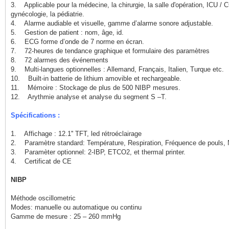
3. Applicable pour la médecine, la chirurgie, la salle d'opération, ICU / CC
gynécologie, la pédiatrie.
4. Alarme audiable et visuelle, gamme d’alarme sonore adjustable.
5. Gestion de patient : nom, âge, id.
6. ECG forme d’onde de 7 norme en écran.
7. 72-heures de tendance graphique et formulaire des paramètres
8. 72 alarmes des événements
9. Multi-langues optionnelles : Allemand, Français, Italien, Turque etc.
10. Built-in batterie de lithium amovible et rechargeable.
11. Mémoire : Stockage de plus de 500 NIBP mesures.
12. Arythmie analyse et analyse du segment S –T.
Spécifications :
1. Affichage : 12.1'' TFT, led rétroéclairage
2. Paramètre standard: Température, Respiration, Fréquence de pouls
3. Paramèter optionnel: 2-IBP, ETCO2, et thermal printer.
4. Certificat de CE
NIBP
Méthode oscillometric
Modes: manuelle ou automatique ou continu
Gamme de mesure : 25 – 260 mmHg