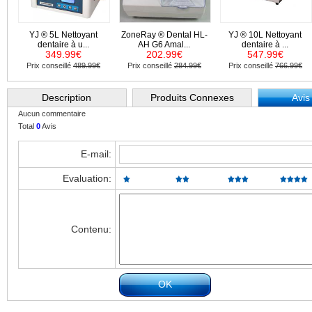
YJ ® 5L Nettoyant
ZoneRay ® Dental HL-
YJ ® 10L Nettoyant
dentaire à u...
AH G6 Amal...
dentaire à ...
349.99€
202.99€
547.99€
Prix conseillé
489.99€
Prix conseillé
284.99€
Prix conseillé
766.99€
Description
Produits Connexes
Avis
Aucun commentaire
Total
0
Avis
E-mail:
Evaluation:
Contenu: