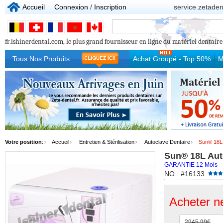
Accueil
Connexion
/
Inscription
service.zetade
fr.ishinerdental.com, le plus grand fournisseur en ligne du matériel dentaire p
Tous Nos Produits
Achat Groupé - Top 50%
M
Votre position
:
Accueil
Entretien & Stérilisation
Autoclave Dentaire
Sun® 18L 
Sun® 18L Aut
GARANTIE 12 Mois
NO.: #16133
Acheter n
2945.99€