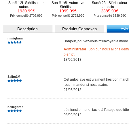
Sun® 12L Stérilisateur
Sun ® 16L Autoclave
Sun® 23L Stérilisateur
autocla...
Stérilisat...
autocla...
1930.99€
1995.99€
2385.99€
Prix conseillé
2702.99€
Prix conseillé
2793.99€
Prix conseillé
3339.99€
Description
Produits Connexes
Avis
mmigham
Bonjour, pouvez-vous m'envoyer la mode 
Administrator:
Bonjour, nous allons dema
bientôt.
18/06/2013
Salim1M
Cet autoclave est vraiment très bon march
recommander si nécessaire.
21/05/2013
bellegarde
très fonctionnel et facile à l'usage quoti
08/09/2012