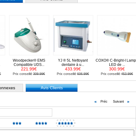
Woodpecker® EMS
YJ ® 5L Nettoyant
COXO® C-Bright-I Lam
.
Compatible UDS...
dentaire à u...
LED de ...
221.99€
433.99€
300.99€
€
Prix conseillé
309.99€
Prix conseillé
606.99€
Prix conseillé
453.99€
Connexes
Avis Clients
Préc
Suivant