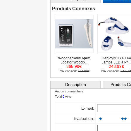
Produits Connexes
Woodpecker® Apex
Denjoy® DY400-4
Locator Woodp...
Lampe LED à Ph..
365.99€
248.99€
Prix conseillé
511.99€
Prix conseillé
347.99
Description
Produits 
Aucun commentaire
Total
0
Avis
E-mail:
Evaluation: