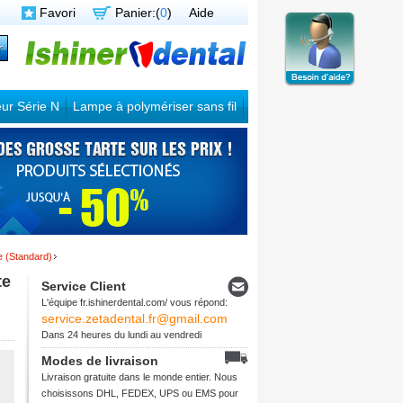
Favori
Panier:(
0
)
Aide
ur Série N
Lampe à polymériser sans fil
e (Standard)
te
Service Client
L'équipe fr.ishinerdental.com/ vous répond:
service.zetadental.fr@gmail.com
Dans 24 heures du lundi au vendredi
Modes de livraison
Livraison gratuite dans le monde entier. Nous
choisissons DHL, FEDEX, UPS ou EMS pour