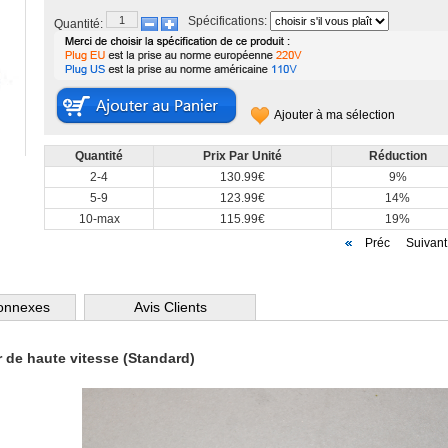
Spécifications:
Quantité:
Ajouter à ma sélection
Quantité
Prix Par Unité
Réduction
2-4
130.99€
9%
5-9
123.99€
14%
10-max
115.99€
19%
Préc
Suivant
Connexes
Avis Clients
de haute vitesse (Standard)