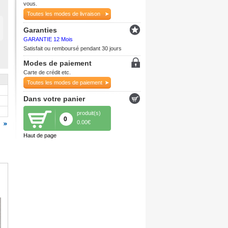
vous.
Toutes les modes de livraison
Garanties
GARANTIE 12 Mois
Satisfait ou remboursé pendant 30 jours
Modes de paiement
Carte de crédit etc.
Toutes les modes de paiement
Dans votre panier
produit(s)
0
0.00€
Haut de page