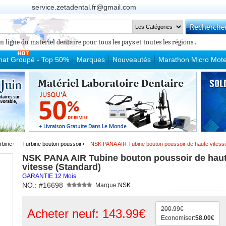
service.zetadental.fr@gmail.com
n ligne du matériel dentaire pour tous les pays et toutes les régions .
hat Groupé - Top 50%
Marques
Nouveautés
Marathon Micro Mote
rbine
Turbine bouton poussoir
NSK PANA AIR Tubine bouton poussoir de haute vitess
NSK PANA AIR Tubine bouton poussoir de hau
vitesse (Standard)
GARANTIE 12 Mois
NO.: #16698
Marque:
NSK
200.99€
Acheter neuf: 143.99€
Economiser:
58.00€